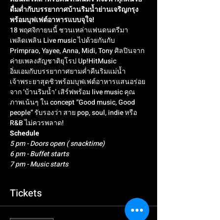
ดื่มด่ำกับบรรยากาศบ้านริมน้ำย่านเจริญกรุง 
พร้อมบุฟเฟต์อาหารแบบจุใจ!
18 พฤศจิกายนนี้ ชวนเหล่าแฟนดนตรีมา
เพลิดเพลิน Live music ไปด้วยกันกับ 
Primprao, Yayee, Anna, Midi, Tony ศิลปินจาก
ค่ายเพลงสัญชาติยุโรป Up!HitMusic
อิ่มเอมกับบรรยากาศยามค่ำคืนริมแม่น้ำ
เจ้าพระยาสุดชิวพร้อมบุฟเฟต์อาหารแสนอร่อย
จาก ‘บ้านริมน้ำ’ เสิร์ฟพร้อม live music คุณ
ภาพเน้นๆ ใน concept “Good music, Good 
people” รับรองว่า สาย pop, soul, indie หรือ 
R&B ไม่ควรพลาด!
Schedule
5 pm - Doors open ( snacktime)
6 pm - Buffet starts 
7 pm - Music starts
Tickets